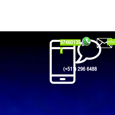
inf
97460139
7
(+511)
296 6488