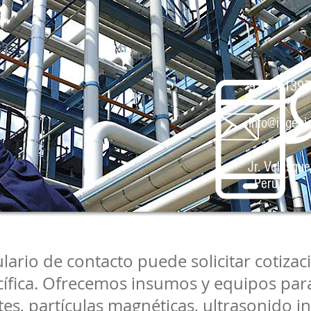
974601397
info@ingeni
Jr. Velasqu
-
Perú.
ario de contacto puede solicitar cotizaci
ífica. Ofrecemos insumos y equipos par
es, partículas magnéticas, ultrasonido i