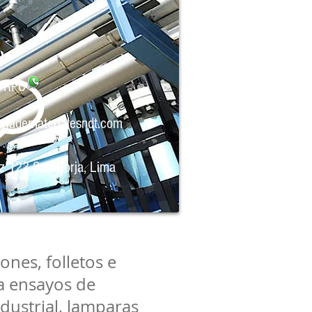
 RPC
eriadematerialesndt.com
ez 123 San Borja, Lima
ones, folletos e
a ensayos de
ndustrial, lamparas