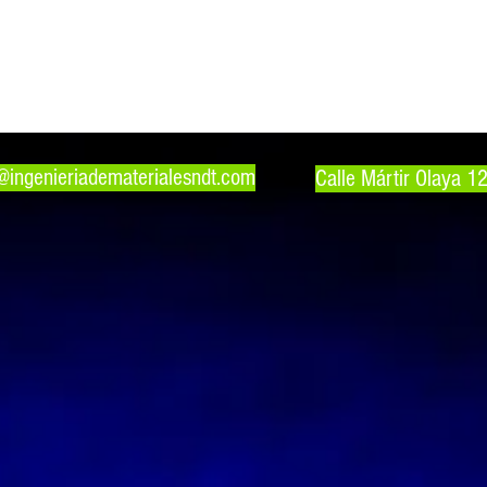
o@ingenieriadematerialesndt.com
Calle Mártir Olaya 1